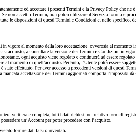
 attentamente ed accettare i presenti Termini e la Privacy Policy che ne è
 Se non accetti i Termini, non potrai utilizzare il Servizio fornito e pro
tte le disposizioni di questi Termini e Condizioni e, nello specifico, del
li in vigore al momento della loro accettazione, ovverosia al momento in
siasi acquisto, a consultare la versione dei Termini e Condizioni in vigore
 nonostante, ogni acquisto viene regolato e continuerà ad essere regolato
gore al momento di quell’acquisto. Pertanto, l’Utente potrà essere sogge
è stato effettuato. Per aver accesso a precedenti versioni di questi Termin
a mancata accettazione dei Termini aggiornati comporta l’impossibilità 
T
iera veritiera e completa, tutti i dati richiesti nel relativo form di regi
 e possedere un’Account per poter procedere con l’acquisto.
vietato fornire dati falsi o inventati.