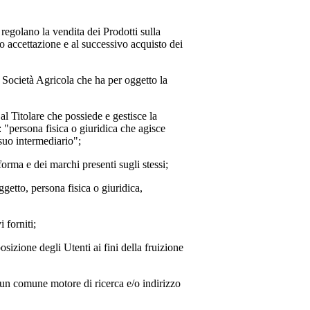
 regolano la vendita dei Prodotti sulla
o accettazione e al successivo acquisto dei
 Società Agricola
che ha per oggetto la
o al Titolare che possiede e gestisce la
: "persona fisica o giuridica che agisce
 suo intermediario";
aforma e dei marchi presenti sugli stessi;
oggetto, persona fisica o giuridica,
 forniti;
posizione degli Utenti ai fini della fruizione
e un comune motore di ricerca e/o indirizzo