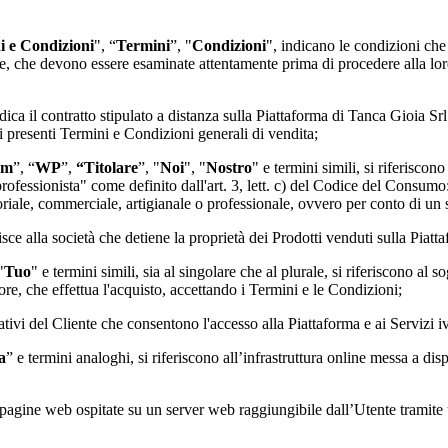
i e Condizioni
", “
Termini
”, "
Condizioni
", indicano le condizioni che
e, che devono essere esaminate attentamente prima di procedere alla lor
ndica il contratto stipulato a distanza sulla Piattaforma di
Tanca Gioia Srl
ai presenti Termini e Condizioni generali di vendita;
rm
”, “
WP
”,
“Titolare
”, "
Noi
", "
Nostro
" e termini simili, si riferiscon
"professionista" come definito dall'art. 3, lett. c) del Codice del Consumo
itoriale, commerciale, artigianale o professionale, ovvero per conto di un
risce alla società che detiene la proprietà dei Prodotti venduti sulla Piatt
"
Tuo
" e termini simili, sia al singolare che al plurale, si riferiscono al s
e, che effettua l'acquisto, accettando i Termini e le Condizioni;
cativi del Cliente che consentono l'accesso alla Piattaforma e ai Servizi ivi
a
” e termini analoghi, si riferiscono all’infrastruttura online messa a dis
 di pagine web ospitate su un server web raggiungibile dall’Utente tramit