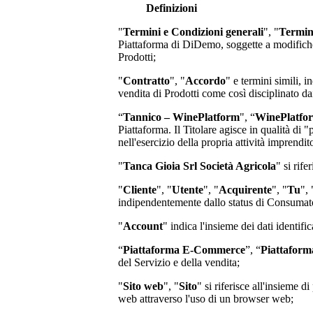
Definizioni
"
Termini e Condizioni generali
", "
Termin
Piattaforma di
DiDemo
, soggette a modifich
Prodotti;
"
Contratto
", "
Accordo
" e termini simili, i
vendita di Prodotti come così disciplinato d
“
Tannico – WinePlatform
", “
WinePlatfo
Piattaforma. Il Titolare agisce in qualità di 
nell'esercizio della propria attività imprend
"
Tanca Gioia Srl Società Agricola
"
si rife
"
Cliente
", "
Utente
", "
Acquirente
", "
Tu
", 
indipendentemente dallo status di Consumator
"
Account
" indica l'insieme dei dati identifi
“
Piattaforma E-Commerce
”, “
Piattaform
del Servizio e della vendita;
"
Sito web
", "
Sito
" si riferisce all'insieme
web attraverso l'uso di un browser web;