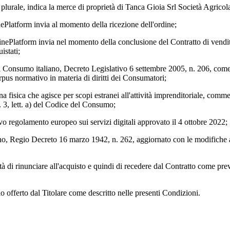
l plurale, indica la merce di proprietà di
Tanca Gioia Srl Società Agricol
nePlatform invia al momento della ricezione dell'ordine;
inePlatform invia nel momento della conclusione del Contratto di vendita 
istati;
el Consumo italiano, Decreto Legislativo 6 settembre 2005, n. 206, com
rpus normativo in materia di diritti dei Consumatori;
na fisica che agisce per scopi estranei all'attività imprenditoriale, comme
. 3, lett. a) del Codice del Consumo;
ovo regolamento europeo sui servizi digitali approvato il 4 ottobre 2022;
liano, Regio Decreto 16 marzo 1942, n. 262, aggiornato con le modifiche 
lità di rinunciare all'acquisto e quindi di recedere dal Contratto come prev
zio offerto dal Titolare come descritto nelle presenti Condizioni.