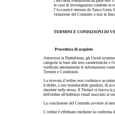
l’uso della Piattaforma da parte dell’U
in caso di investigazioni condotte in e
l’Account è ritenuto da
Tanca Gioia S
violazione del Contratto o non in line
TERMINI E CONDIZIONI DI 
Procedura di acquisto
Attraverso la Piattaforma, gli Utenti avranno
categorie in base alle loro caratteristiche e
verificato attentamente le informazioni conten
Termini e Condizioni.
La ricevuta d’ordine non costituisce accettazi
il diritto, a suo insindacabile giudizio, di a
riportate nella stessa. Il Titolare si riserva
dell'ordine all'indirizzo email associato al su
La conclusione del Contratto avviene al mom
L’ordine è effettuato mediante la conferma de