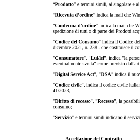
“
Prodotto
” e termini simili, al singolare e a
“
Ricevuta d’ordine
” indica la mail che Wi
“
Conferma d’ordine
” indica la mail che W
spedizione di tutti o di parte dei Prodotti acqu
"
Codice del Consumo
" indica il Codice d
dicembre 2021, n. 238 - che costituisce il co
"
Consumatore
", "
Lui/lei
", indica "la perso
eventualmente svolta" come previsto dall'art
"
Digital Service Act
", "
DSA
" indica il nu
"
Codice civile
", indica il codice civile ita
41/2023;
"
Diritto di recesso
", "
Recesso
", la possibi
consumo;
"
Servizio
" e termini simili indicano il servi
Accettazione del Contratto