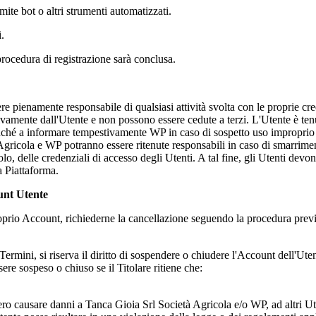
ite bot o altri strumenti automatizzati.
i.
la procedura di registrazione sarà conclusa.
e pienamente responsabile di qualsiasi attività svolta con le proprie cre
sivamente dall'Utente e non possono essere cedute a terzi. L'Utente è ten
onché a informare tempestivamente WP in caso di sospetto uso improprio 
Agricola
e WP potranno essere ritenute responsabili in caso di smarriment
itolo, delle credenziali di accesso degli Utenti. A tal fine, gli Utenti d
a Piattaforma.
unt Utente
 proprio Account, richiederne la cancellazione seguendo la procedura prev
i Termini, si riserva il diritto di sospendere o chiudere l'Account dell'U
sere sospeso o chiuso se il Titolare ritiene che:
bero causare danni a
Tanca Gioia Srl Società Agricola
e/o WP, ad altri Ut