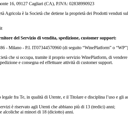
emonte 16, 09127 Cagliari (CA), P.IVA: 02838990923
età Agricola
è la Società che detiene la proprietà dei Prodotti venduti su
it
rnitore del Servizio di vendita, spedizione, customer support:
. 86 - Milano - P.I. IT07344570960 (di seguito “WinePlatform” o “WP”
ocietà che si occupa, tramite il proprio servizio WinePlatform, di vendere
spedizione e consegna ed effettuare attività di customer support.
gale fra Te, in qualità di Utente, e il Titolare e disciplina l’uso e gli a
ervizi è riservato agli Utenti che abbiano più di 13 (tredici) anni;
de alcoliche ai minori di 18 (diciotto) anni.