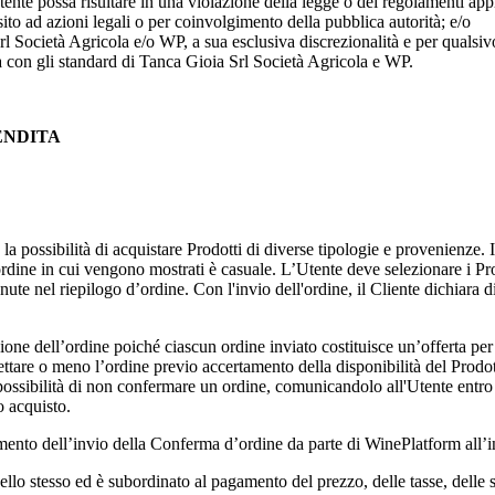
tente possa risultare in una violazione della legge o dei regolamenti appl
sito ad azioni legali o per coinvolgimento della pubblica autorità; e/o
rl Società Agricola
e/o WP, a sua esclusiva discrezionalità e per qualsi
a con gli standard di
Tanca Gioia Srl Società Agricola
e WP.
VENDITA
 la possibilità di acquistare Prodotti di diverse tipologie e provenienze.
 l'ordine in cui vengono mostrati è casuale. L’Utente deve selezionare i P
ute nel riepilogo d’ordine. Con l'invio dell'ordine, il Cliente dichiara d
one dell’ordine poiché ciascun ordine inviato costituisce un’offerta per l’
ccettare o meno l’ordine previo accertamento della disponibilità del Prodo
 la possibilità di non confermare un ordine, comunicandolo all'Utente entro
o acquisto.
ento dell’invio della Conferma d’ordine da parte di WinePlatform all’in
llo stesso ed è subordinato al pagamento del prezzo, delle tasse, delle 