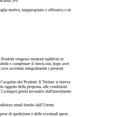
icabili; e/o
voglia motivo, inappropriato o offensivo o in
 I Prodotti vengono mostrati suddivisi in
rodotti e completare il check-out, dopo aver
i aver accettato integralmente i presenti
acquisto dei Prodotti. Il Titolare si riserva
tto oggetto della proposta, alle condizioni
 5 (cinque) giorni lavorativi dall'inserimento
dirizzo email fornito dall’Utente.
spese di spedizione e delle eventuali spese