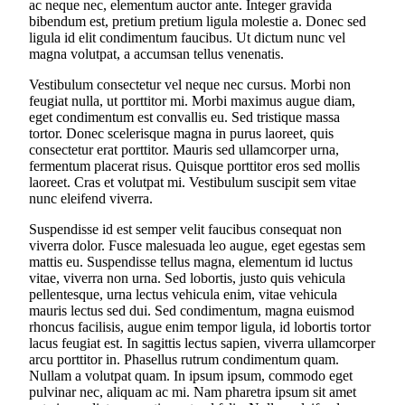
ac neque nec, elementum auctor ante. Integer gravida
bibendum est, pretium pretium ligula molestie a. Donec sed
ligula id elit condimentum faucibus. Ut dictum nunc vel
magna volutpat, a accumsan tellus venenatis.
Vestibulum consectetur vel neque nec cursus. Morbi non
feugiat nulla, ut porttitor mi. Morbi maximus augue diam,
eget condimentum est convallis eu. Sed tristique massa
tortor. Donec scelerisque magna in purus laoreet, quis
consectetur erat porttitor. Mauris sed ullamcorper urna,
fermentum placerat risus. Quisque porttitor eros sed mollis
laoreet. Cras et volutpat mi. Vestibulum suscipit sem vitae
nunc eleifend viverra.
Suspendisse id est semper velit faucibus consequat non
viverra dolor. Fusce malesuada leo augue, eget egestas sem
mattis eu. Suspendisse tellus magna, elementum id luctus
vitae, viverra non urna. Sed lobortis, justo quis vehicula
pellentesque, urna lectus vehicula enim, vitae vehicula
mauris lectus sed dui. Sed condimentum, magna euismod
rhoncus facilisis, augue enim tempor ligula, id lobortis tortor
lacus feugiat est. In sagittis lectus sapien, viverra ullamcorper
arcu porttitor in. Phasellus rutrum condimentum quam.
Nullam a volutpat quam. In ipsum ipsum, commodo eget
pulvinar nec, aliquam ac mi. Nam pharetra ipsum sit amet