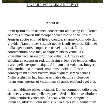
UNSERE WEINE
IM ANGEBOT
About us
orem ipsum dolor sit amet, consectetur adipiscing elit. Donec
ac turpis at mauris ullamcorper pellentesque ac vel ipsum.
Aenean auctor enim id libero congue, sit amet commodo dui
gravida. Nam ultrices suscipit neque iaculis tempus. Etiam et
nulla eget mauris tempus cursus vel quis nisi. Nunc
condimentum odio nisl, at aliquam libero vehicula eu.
Phasellus facilisis eu tortor nec vehicula. Cras ex elit,
efficitur at accumsan sed, dignissim at leo. Sed tempor tellus
a arcu pellentesque tristique. Aliquam erat volutpat. Integer
sollicitudin nisi in mauris maximus tincidunt. Fusce
consequat mi at orci viverra, non aliquam sem venenatis.
Nulla facilisi. In hac habitasse platea dictumst. Quisque
lorem sem, egestas ut vestibulum sit amet, eleifend eget erat.
In hac habitasse platea dictumst. Donec commodo odio arcu,
sit amet viverra orci pellentesque a. Sed ac libero vestibulum
ligula hendrerit venenatis. Aenean velit ante, congue in
lorem ac, ultrices luctus metus. Nulla turpis velit, fermentum