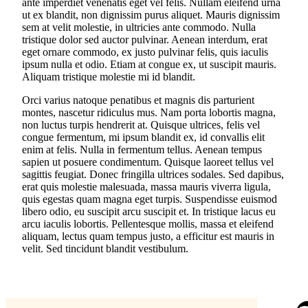
ante imperdiet venenatis eget vel felis. Nullam eleifend urna
ut ex blandit, non dignissim purus aliquet. Mauris dignissim
sem at velit molestie, in ultricies ante commodo. Nulla
tristique dolor sed auctor pulvinar. Aenean interdum, erat
eget ornare commodo, ex justo pulvinar felis, quis iaculis
ipsum nulla et odio. Etiam at congue ex, ut suscipit mauris.
Aliquam tristique molestie mi id blandit.
Orci varius natoque penatibus et magnis dis parturient
montes, nascetur ridiculus mus. Nam porta lobortis magna,
non luctus turpis hendrerit at. Quisque ultrices, felis vel
congue fermentum, mi ipsum blandit ex, id convallis elit
enim at felis. Nulla in fermentum tellus. Aenean tempus
sapien ut posuere condimentum. Quisque laoreet tellus vel
sagittis feugiat. Donec fringilla ultrices sodales. Sed dapibus,
erat quis molestie malesuada, massa mauris viverra ligula,
quis egestas quam magna eget turpis. Suspendisse euismod
libero odio, eu suscipit arcu suscipit et. In tristique lacus eu
arcu iaculis lobortis. Pellentesque mollis, massa et eleifend
aliquam, lectus quam tempus justo, a efficitur est mauris in
velit. Sed tincidunt blandit vestibulum.