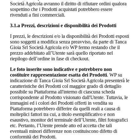
Società Agricola
avranno il diritto di rifiutare ordini qualora
sospettino che i Prodotti acquistati potrebbero essere
rivenduti a fini commerciali.
3.1.a Prezzi, descrizioni e disponibilità dei Prodotti
I prezzi, le descrizioni e/o la disponibilità dei Prodotti esposti
sono soggetti a modifica senza preavviso, da parte di
Tanca
Gioia Srl Società Agricola
e/o WP fermo restando che il
prezzo addebitato all’Utente sarà quello riportato nel
riepilogo dell’ordine in fase di checkout.
Le foto inserite sono indicative e potrebbero non
costituire rappresentazione esatta dei Prodotti
. WP su
indicazione di
Tanca Gioia Srl Società Agricola
presenterà le
caratteristiche dei Prodotti col maggior grado di dettaglio
possibile su Piattaforma all'interno di ciascuna scheda
corrispondente al Prodotto visionato dall'Utente. Tuttavia, le
immagini ed i colori dei Prodotti offerti in vendita su
Piattaforma potrebbero differire da quelli reali a causa di
molteplici fattori tra cui, a titolo esemplificativo e non
esaustivo, monitor del terminale dell’Utente, filtri fotografici
etc. Pertanto, l’Utente prende atto ed accetta che tali
eventuali minori differenze non costituiscono difetto di
conformità dei Prodotti.