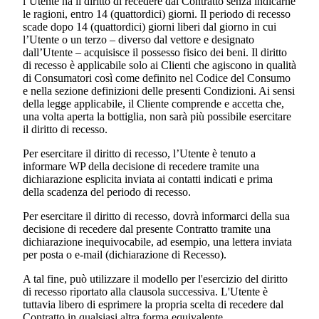
l’Utente ha il diritto di recedere dal Contratto senza indicarne
le ragioni, entro 14 (quattordici) giorni. Il periodo di recesso
scade dopo 14 (quattordici) giorni liberi dal giorno in cui
l’Utente o un terzo – diverso dal vettore e designato
dall’Utente – acquisisce il possesso fisico dei beni. Il diritto
di recesso è applicabile solo ai Clienti che agiscono in qualità
di Consumatori così come definito nel Codice del Consumo
e nella sezione definizioni delle presenti Condizioni. Ai sensi
della legge applicabile, il Cliente comprende e accetta che,
una volta aperta la bottiglia, non sarà più possibile esercitare
il diritto di recesso.
Per esercitare il diritto di recesso, l’Utente è tenuto a
informare WP della decisione di recedere tramite una
dichiarazione esplicita inviata ai contatti indicati e prima
della scadenza del periodo di recesso.
Per esercitare il diritto di recesso, dovrà informarci della sua
decisione di recedere dal presente Contratto tramite una
dichiarazione inequivocabile, ad esempio, una lettera inviata
per posta o e-mail (dichiarazione di Recesso).
A tal fine, può utilizzare il modello per l'esercizio del diritto
di recesso riportato alla clausola successiva. L'Utente è
tuttavia libero di esprimere la propria scelta di recedere dal
Contratto in qualsiasi altra forma equivalente.