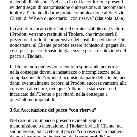
materiali di chiusura. Nel caso in cui la confezione presenti
evidenti segni di manomissione o alterazione, si raccomanda
inoltre all’Utente di darne pronta comunicazione al Servizio
Clienti di WP e/o di accettarlo “con riserva” (clausola 3.6.a).
In caso di mancato ritiro entro il termine stabilito dal vettore,
i Prodotti verranno restituiti al Titolare, che rimborserà il
prezzo dei Prodotti comprensivo dei costi di spedizione. Ciò
nonostante, al Cliente potrebbe essere richiesto di pagare dei
costi per il pacco rimasto in giacenza e per la restituzione del
pacco al Titolare.
Il Titolare non può essere ritenuto responsabile per errori
nella consegna dovuti a inesattezze o incompletezze nella
compilazione dell’ordine d’acquisto da parte dell'Utente, per
danni eventualmente occorsi ai Prodotti successivamente alla
consegna al vettore, ove quest’ultimo sia stato scelto ed
incaricato dall’Utente o per ritardi nella consegna a
quest’ultimo imputabili.
3.6.a Accettazione del pacco “con riserva”
Nel caso in cui il pacco presenti evidenti segni di
manomissione o alterazione, il Titolare invita il Cliente, nel
suo interesse, ad accettare il pacco “con riserva” in maniera
da non incorrere in limitazioni della responsabilità nei