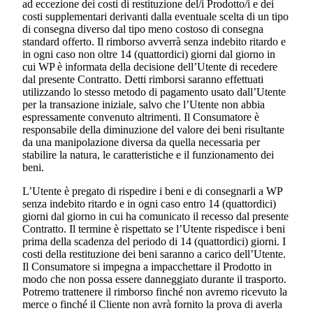
ad eccezione dei costi di restituzione del/i Prodotto/i e dei
costi supplementari derivanti dalla eventuale scelta di un tipo
di consegna diverso dal tipo meno costoso di consegna
standard offerto. Il rimborso avverrà senza indebito ritardo e
in ogni caso non oltre 14 (quattordici) giorni dal giorno in
cui WP è informata della decisione dell’Utente di recedere
dal presente Contratto. Detti rimborsi saranno effettuati
utilizzando lo stesso metodo di pagamento usato dall’Utente
per la transazione iniziale, salvo che l’Utente non abbia
espressamente convenuto altrimenti. Il Consumatore è
responsabile della diminuzione del valore dei beni risultante
da una manipolazione diversa da quella necessaria per
stabilire la natura, le caratteristiche e il funzionamento dei
beni.
L’Utente è pregato di rispedire i beni e di consegnarli a WP
senza indebito ritardo e in ogni caso entro 14 (quattordici)
giorni dal giorno in cui ha comunicato il recesso dal presente
Contratto. Il termine è rispettato se l’Utente rispedisce i beni
prima della scadenza del periodo di 14 (quattordici) giorni. I
costi della restituzione dei beni saranno a carico dell’Utente.
Il Consumatore si impegna a impacchettare il Prodotto in
modo che non possa essere danneggiato durante il trasporto.
Potremo trattenere il rimborso finché non avremo ricevuto la
merce o finché il Cliente non avrà fornito la prova di averla