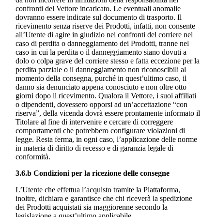
confronti del Vettore incaricato. Le eventuali anomalie
dovranno essere indicate sul documento di trasporto. Il
ricevimento senza riserve dei Prodotti, infatti, non consente
all’Utente di agire in giudizio nei confronti del corriere nel
caso di perdita o danneggiamento dei Prodotti, tranne nel
caso in cui la perdita o il danneggiamento siano dovuti a
dolo o colpa grave del corriere stesso e fatta eccezione per la
perdita parziale o il danneggiamento non riconoscibili al
momento della consegna, purché in quest’ultimo caso, il
danno sia denunciato appena conosciuto e non oltre otto
giorni dopo il ricevimento. Qualora il Vettore, i suoi affiliati
o dipendenti, dovessero opporsi ad un’accettazione “con
riserva”, della vicenda dovrà essere prontamente informato il
Titolare al fine di intervenire e cercare di correggere
comportamenti che potrebbero configurare violazioni di
legge. Resta ferma, in ogni caso, l’applicazione delle norme
in materia di diritto di recesso e di garanzia legale di
conformità.
3.6.b Condizioni per la ricezione delle consegne
L’Utente che effettua l’acquisto tramite la Piattaforma,
inoltre, dichiara e garantisce che chi riceverà la spedizione
dei Prodotti acquistati sia maggiorenne secondo la
legislazione a quest’ultimo applicabile.