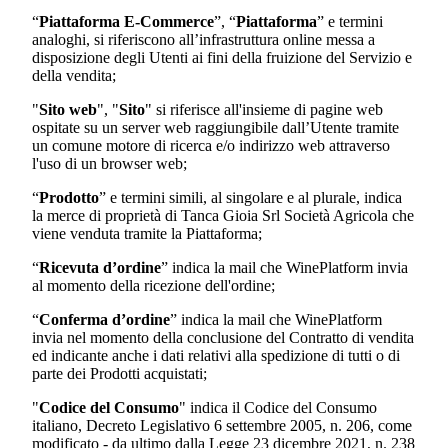
“
Piattaforma E-Commerce
”, “
Piattaforma
” e termini
analoghi, si riferiscono all’infrastruttura online messa a
disposizione degli Utenti ai fini della fruizione del Servizio e
della vendita;
"
Sito web
", "
Sito
" si riferisce all'insieme di pagine web
ospitate su un server web raggiungibile dall’Utente tramite
un comune motore di ricerca e/o indirizzo web attraverso
l'uso di un browser web;
“
Prodotto
” e termini simili, al singolare e al plurale, indica
la merce di proprietà di
Tanca Gioia Srl Società Agricola
che
viene venduta tramite la Piattaforma;
“
Ricevuta d’ordine
” indica la mail che WinePlatform invia
al momento della ricezione dell'ordine;
“
Conferma d’ordine
” indica la mail che WinePlatform
invia nel momento della conclusione del Contratto di vendita
ed indicante anche i dati relativi alla spedizione di tutti o di
parte dei Prodotti acquistati;
"
Codice del Consumo
" indica il Codice del Consumo
italiano, Decreto Legislativo 6 settembre 2005, n. 206, come
modificato - da ultimo dalla Legge 23 dicembre 2021, n. 238