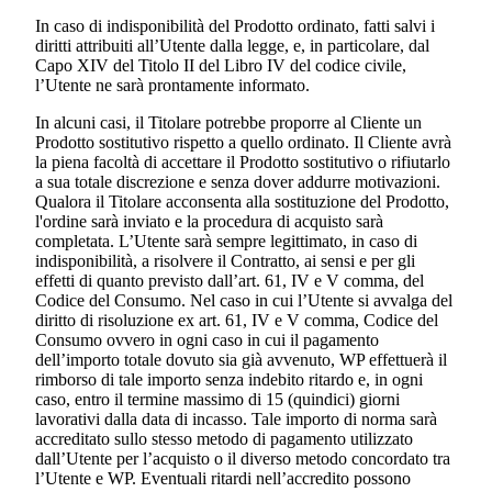
In caso di indisponibilità del Prodotto ordinato, fatti salvi i
diritti attribuiti all’Utente dalla legge, e, in particolare, dal
Capo XIV del Titolo II del Libro IV del codice civile,
l’Utente ne sarà prontamente informato.
In alcuni casi, il Titolare potrebbe proporre al Cliente un
Prodotto sostitutivo rispetto a quello ordinato. Il Cliente avrà
la piena facoltà di accettare il Prodotto sostitutivo o rifiutarlo
a sua totale discrezione e senza dover addurre motivazioni.
Qualora il Titolare acconsenta alla sostituzione del Prodotto,
l'ordine sarà inviato e la procedura di acquisto sarà
completata. L’Utente sarà sempre legittimato, in caso di
indisponibilità, a risolvere il Contratto, ai sensi e per gli
effetti di quanto previsto dall’art. 61, IV e V comma, del
Codice del Consumo. Nel caso in cui l’Utente si avvalga del
diritto di risoluzione ex art. 61, IV e V comma, Codice del
Consumo ovvero in ogni caso in cui il pagamento
dell’importo totale dovuto sia già avvenuto, WP effettuerà il
rimborso di tale importo senza indebito ritardo e, in ogni
caso, entro il termine massimo di 15 (quindici) giorni
lavorativi dalla data di incasso. Tale importo di norma sarà
accreditato sullo stesso metodo di pagamento utilizzato
dall’Utente per l’acquisto o il diverso metodo concordato tra
l’Utente e WP. Eventuali ritardi nell’accredito possono