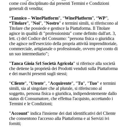
come così disciplinato dai presenti Termini e Condizioni
generali di vendita;
“
Tannico – WinePlatform
", “
WinePlatform
”, “
WP
”,
“Titolare
”, "
Noi
", "
Nostro
" e termini simili, si riferiscono al
Titolare che possiede e gestisce la Piattaforma. Il Titolare
agisce in qualità di "professionista" come definito dall'art. 3,
lett. c) del Codice del Consumo: "persona fisica o giuridica
che agisce nell'esercizio della propria attività imprenditoriale,
commerciale, artigianale o professionale, ovvero per conto di
un suo intermediario";
"
Tanca Gioia Srl Società Agricola
"
si riferisce alla società
che detiene la proprietà dei Prodotti venduti sulla Piattaforma
e dei marchi presenti sugli stessi;
"
Cliente
", "
Utente
", "
Acquirente
", "
Tu
", "
Tuo
" e termini
simili, sia al singolare che al plurale, si riferiscono al
soggetto, persona fisica o giuridica, indipendentemente dallo
status di Consumatore, che effettua l'acquisto, accettando i
Termini e le Condizioni;
"
Account
" indica l'insieme dei dati identificativi del Cliente
che consentono l'accesso alla Piattaforma e ai Servizi ivi
forniti;