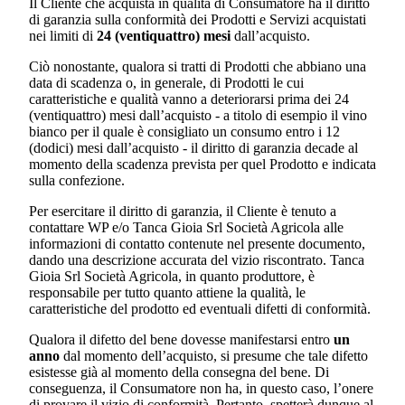
Il Cliente che acquista in qualità di Consumatore ha il diritto
di garanzia sulla conformità dei Prodotti e Servizi acquistati
nei limiti di
24 (ventiquattro) mesi
dall’acquisto.
Ciò nonostante, qualora si tratti di Prodotti che abbiano una
data di scadenza o, in generale, di Prodotti le cui
caratteristiche e qualità vanno a deteriorarsi prima dei 24
(ventiquattro) mesi dall’acquisto - a titolo di esempio il vino
bianco per il quale è consigliato un consumo entro i 12
(dodici) mesi dall’acquisto - il diritto di garanzia decade al
momento della scadenza prevista per quel Prodotto e indicata
sulla confezione.
Per esercitare il diritto di garanzia, il Cliente è tenuto a
contattare WP e/o
Tanca Gioia Srl Società Agricola
alle
informazioni di contatto contenute nel presente documento,
dando una descrizione accurata del vizio riscontrato.
Tanca
Gioia Srl Società Agricola
, in quanto produttore, è
responsabile per tutto quanto attiene la qualità, le
caratteristiche del prodotto ed eventuali difetti di conformità.
Qualora il difetto del bene dovesse manifestarsi entro
un
anno
dal momento dell’acquisto, si presume che tale difetto
esistesse già al momento della consegna del bene. Di
conseguenza, il Consumatore non ha, in questo caso, l’onere
di provare il vizio di conformità. Pertanto, spetterà dunque al