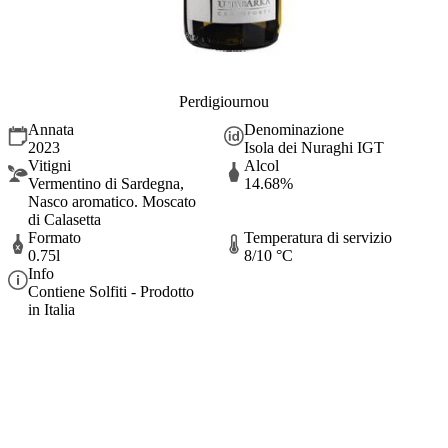
Perdigiournou
Annata
Denominazione
2023
Isola dei Nuraghi IGT
Vitigni
Alcol
Vermentino di Sardegna,
14.68%
Nasco aromatico. Moscato
di Calasetta
Formato
Temperatura di servizio
0.75l
8/10 °C
Info
Contiene Solfiti - Prodotto
in Italia