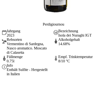
Perdigiournou
Jahrgang
Bezeichnung
2023
Isola dei Nuraghi IGT
Rebsorten
Alkoholgehalt
Vermentino di Sardegna,
14.68%
Nasco aromatico. Moscato
di Calasetta
Füllmenge
Empf. Trinktemperatur
0.75l
8/10 °C
Info
Enthält Sulfite - Hergestellt
in Italien