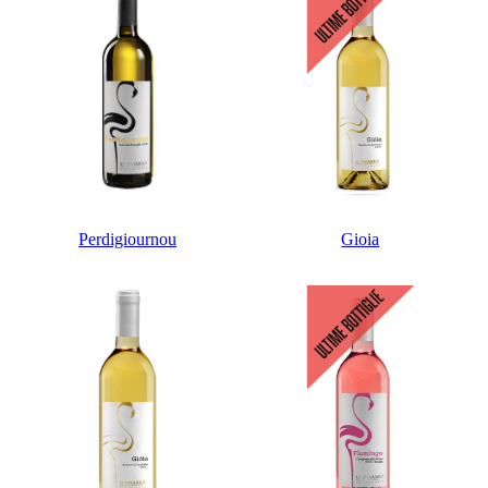
Perdigiournou
Gioia