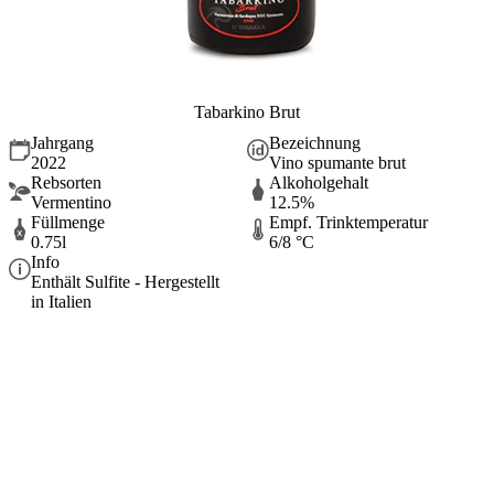
Tabarkino Brut
Jahrgang
Bezeichnung
2022
Vino spumante brut
Rebsorten
Alkoholgehalt
Vermentino
12.5%
Füllmenge
Empf. Trinktemperatur
0.75l
6/8 °C
Info
Enthält Sulfite - Hergestellt
in Italien