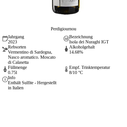
Perdigiournou
Jahrgang
Bezeichnung
2023
Isola dei Nuraghi IGT
Rebsorten
Alkoholgehalt
Vermentino di Sardegna,
14.68%
Nasco aromatico. Moscato
di Calasetta
Füllmenge
Empf. Trinktemperatur
0.75l
8/10 °C
Info
Enthält Sulfite - Hergestellt
in Italien