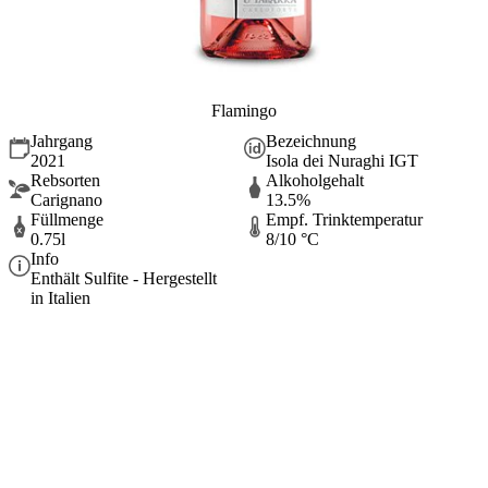
Flamingo
Jahrgang
Bezeichnung
2021
Isola dei Nuraghi IGT
Rebsorten
Alkoholgehalt
Carignano
13.5%
Füllmenge
Empf. Trinktemperatur
0.75l
8/10 °C
Info
Enthält Sulfite - Hergestellt
in Italien