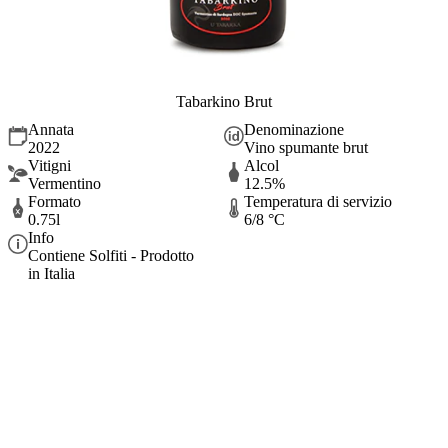
Tabarkino Brut
Annata
Denominazione
2022
Vino spumante brut
Vitigni
Alcol
Vermentino
12.5%
Formato
Temperatura di servizio
0.75l
6/8 °C
Info
Contiene Solfiti - Prodotto
in Italia