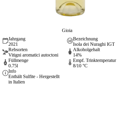
Gioia
Jahrgang
Bezeichnung
2021
Isola dei Nuraghi IGT
Rebsorten
Alkoholgehalt
Vitigni aromatici autoctoni
14%
Füllmenge
Empf. Trinktemperatur
0.75l
8/10 °C
Info
Enthält Sulfite - Hergestellt
in Italien