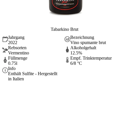
Tabarkino Brut
Jahrgang
Bezeichnung
2022
Vino spumante brut
Rebsorten
Alkoholgehalt
Vermentino
12.5%
Füllmenge
Empf. Trinktemperatur
0.75l
6/8 °C
Info
Enthält Sulfite - Hergestellt
in Italien