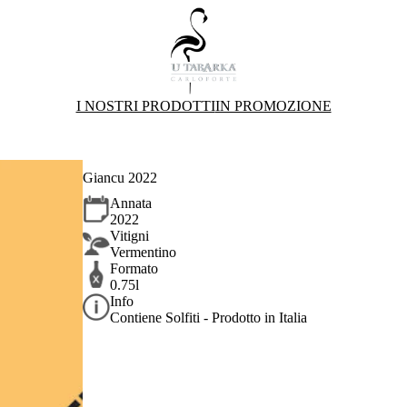
I NOSTRI PRODOTTI
IN PROMOZIONE
Giancu 2022
Annata
2022
Vitigni
Vermentino
Formato
0.75l
Info
Contiene Solfiti - Prodotto in Italia