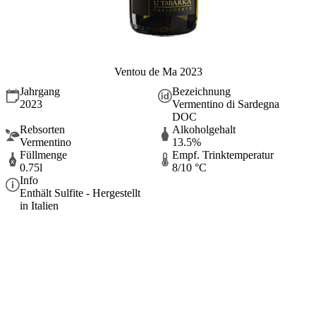
Ventou de Ma 2023
Jahrgang
Bezeichnung
2023
Vermentino di Sardegna
DOC
Rebsorten
Alkoholgehalt
Vermentino
13.5%
Füllmenge
Empf. Trinktemperatur
0.75l
8/10 °C
Info
Enthält Sulfite - Hergestellt
in Italien