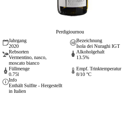
Perdigiournou
Jahrgang
Bezeichnung
2020
Isola dei Nuraghi IGT
Rebsorten
Alkoholgehalt
Vermentino, nasco,
13.5%
moscato bianco
Füllmenge
Empf. Trinktemperatur
0.75l
8/10 °C
Info
Enthält Sulfite - Hergestellt
in Italien