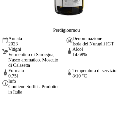
Perdigiournou
Annata
Denominazione
2023
Isola dei Nuraghi IGT
Vitigni
Alcol
Vermentino di Sardegna,
14.68%
Nasco aromatico. Moscato
di Calasetta
Formato
Temperatura di servizio
0.75l
8/10 °C
Info
Contiene Solfiti - Prodotto
in Italia