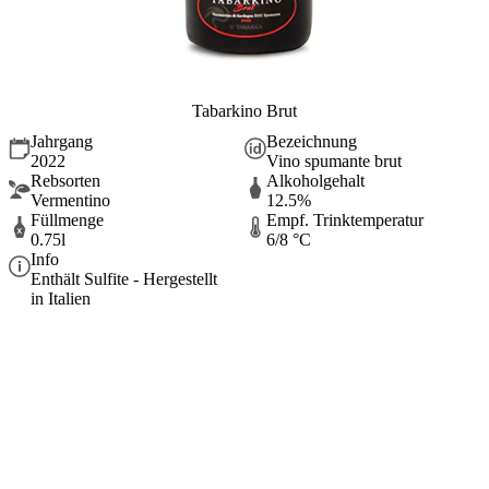
Tabarkino Brut
Jahrgang
Bezeichnung
2022
Vino spumante brut
Rebsorten
Alkoholgehalt
Vermentino
12.5%
Füllmenge
Empf. Trinktemperatur
0.75l
6/8 °C
Info
Enthält Sulfite - Hergestellt
in Italien