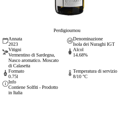
Perdigiournou
Annata
Denominazione
2023
Isola dei Nuraghi IGT
Vitigni
Alcol
Vermentino di Sardegna,
14.68%
Nasco aromatico. Moscato
di Calasetta
Formato
Temperatura di servizio
0.75l
8/10 °C
Info
Contiene Solfiti - Prodotto
in Italia